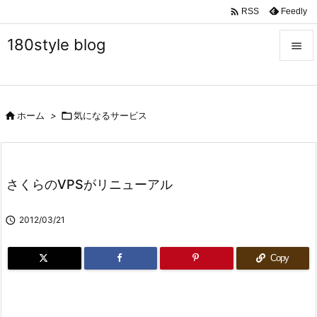

Feedly
RSS
180style blog


メニュ


ホーム
>

気になるサービス
サイド

前へ

さくらのVPSがリニューアル
次へ


2012/03/21
検索
Copy