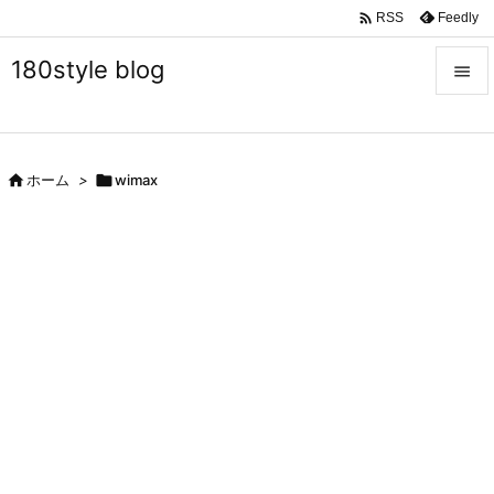

Feedly
RSS
180style blog


メニュ


ホーム
>

wimax
サイド

前へ

次へ

検索