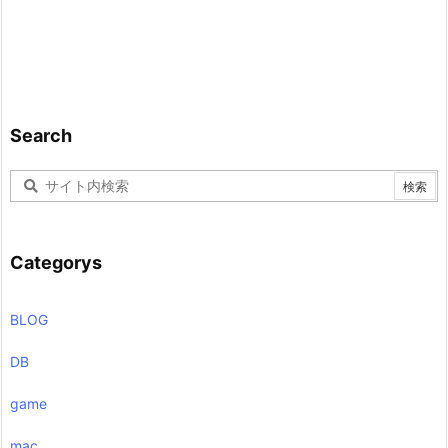
Search
Categorys
BLOG
DB
game
mac