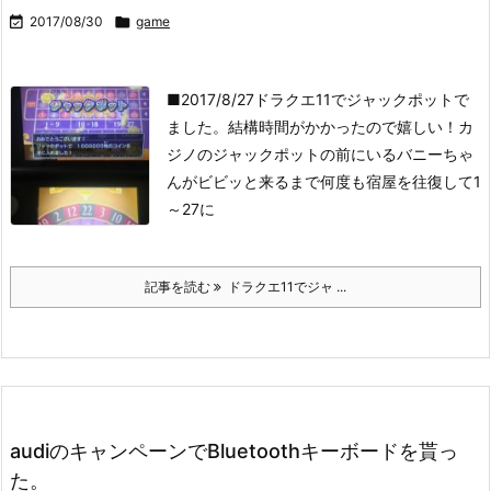

2017/08/30

game
■2017/8/27
ドラクエ11でジャックポットで
ました。
結構時間がかかったので嬉しい！
カ
ジノのジャックポットの前にいるバニーちゃ
んがビビッと来るまで何度も宿屋を往復して
1
～27に
記事を読む
ドラクエ11でジャ ...
audiのキャンペーンでBluetoothキーボードを貰っ
た。