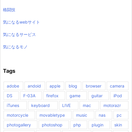
格闘技
気になるwebサイト
気になるサービス
気になるモノ
Tags
adobe
andoid
apple
blog
browser
camera
DS
F-03A
firefox
game
guitar
iPod
iTunes
keyboard
LIVE
mac
motorazr
motorcycle
movabletype
music
nas
pc
photogallery
photoshop
php
plugin
skin