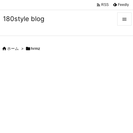

Feedly
RSS
180style blog


メニュ


ホーム
>

hrmz
サイド

前へ

次へ

検索