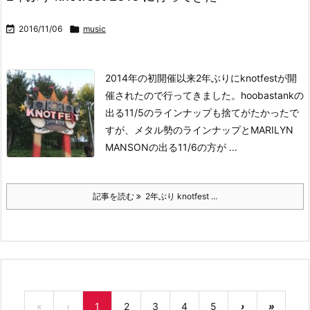

2016/11/06

music
2014年の初開催以来2年ぶりにknotfestが開
催されたので行ってきました。
hoobastankの
出る11/5のラインナップも捨てがたかったで
すが、メタル勢のラインナップとMARILYN
MANSONの出る11/6の方が ...
記事を読む
2年ぶり knotfest ...
«
‹
1
2
3
4
5
›
»