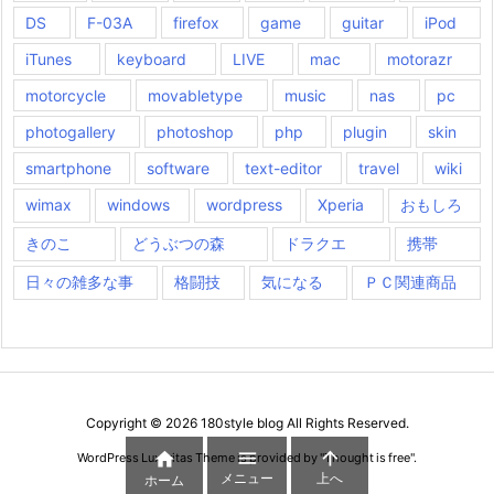
DS
F-03A
firefox
game
guitar
iPod
iTunes
keyboard
LIVE
mac
motorazr
motorcycle
movabletype
music
nas
pc
photogallery
photoshop
php
plugin
skin
smartphone
software
text-editor
travel
wiki
wimax
windows
wordpress
Xperia
おもしろ
きのこ
どうぶつの森
ドラクエ
携帯
日々の雑多な事
格闘技
気になる
ＰＣ関連商品
Copyright ©
2026
180style blog
All Rights Reserved.



WordPress Luxeritas Theme is provided by "
Thought is free
".
メニュー
上へ
ホーム