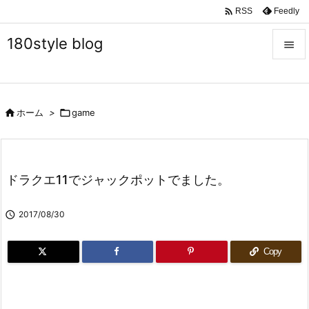

Feedly
RSS
180style blog


メニュ


ホーム
>

game
サイド

前へ

ドラクエ11でジャックポットでました。
次へ


2017/08/30
検索
Copy