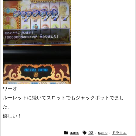
ワーオ
ルーレットに続いてスロットでもジャックポットでまし
た。
嬉しい！

game

DS
,
game
,
ドラクエ