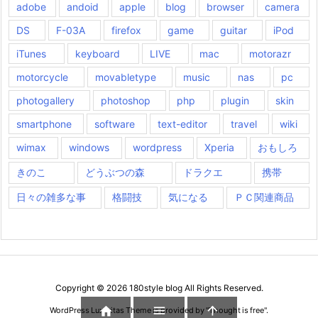
adobe
andoid
apple
blog
browser
camera
DS
F-03A
firefox
game
guitar
iPod
iTunes
keyboard
LIVE
mac
motorazr
motorcycle
movabletype
music
nas
pc
photogallery
photoshop
php
plugin
skin
smartphone
software
text-editor
travel
wiki
wimax
windows
wordpress
Xperia
おもしろ
きのこ
どうぶつの森
ドラクエ
携帯
日々の雑多な事
格闘技
気になる
ＰＣ関連商品
Copyright ©
2026
180style blog
All Rights Reserved.



WordPress Luxeritas Theme is provided by "
Thought is free
".