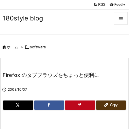

Feedly
RSS
180style blog


メニュ


ホーム
>

software
サイド

前へ

Firefox のタブブラウズをちょっと便利に
次へ


2008/10/07
検索
Copy