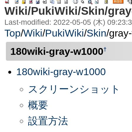
Wiki/PukiWiki/Skin/gra
Last-modified: 2022-05-05 (木) 09:23:
Top
/
Wiki
/
PukiWiki
/
Skin
/
gray
180wiki-gray-w1000
†
180wiki-gray-w1000
スクリーンショット
概要
設置方法