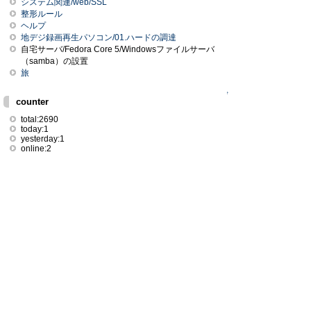
システム関連/web/SSL
整形ルール
ヘルプ
地デジ録画再生パソコン/01.ハードの調達
自宅サーバ/Fedora Core 5/Windowsファイルサーバ
（samba）の設置
旅
↑
counter
total:2690
today:1
yesterday:1
online:2