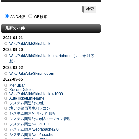
AND検索
OR検索
最新の20件
2026-04-01
Wiki/PukiWiki/Skin/black
2024-09-20
Wiki/PukiWiki/Skin/black-smartphone（スマホ対応
版）
2024-08-02
Wiki/PukiWiki/Skin/modern
2022-05-05
MenuBar
RecentDeleted
Wiki/PukiWiki/Skin/black-w1000
AutoTicketLinkName
システム関連/その他
地デジ録画再生パソコン
システム関連/クラウド用語
システム関連/その他/バージョン管理
システム関連/web/HTTP
システム関連/web/apache2.0
システム関連/web/apache