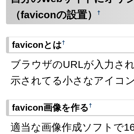
（faviconの設置）
†
†
faviconとは
ブラウザのURLが入力さ
示されてる小さなアイコ
†
favicon画像を作る
適当な画像作成ソフトで16p