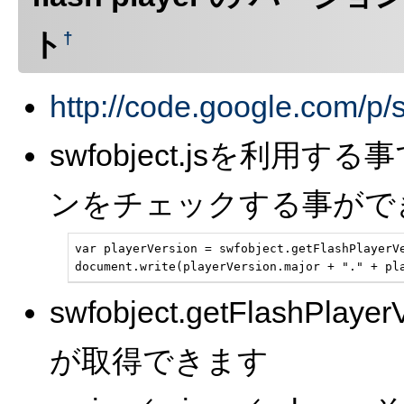
ト
†
http://code.google.com/p/
swfobject.jsを利用する事
ンをチェックする事がで
var playerVersion = swfobject.getFlashPlayerVe
document.write(playerVersion.major + "." + pl
swfobject.getFlashPl
が取得できます