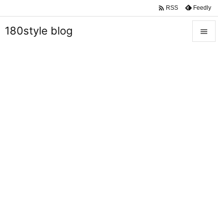

Feedly
RSS
180style blog


メニュ

サイド

前へ

次へ

検索