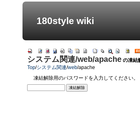
180style wiki
システム関連/web/apache
の凍結
Top
/
システム関連
/
web
/
apache
凍結解除用のパスワードを入力してください。