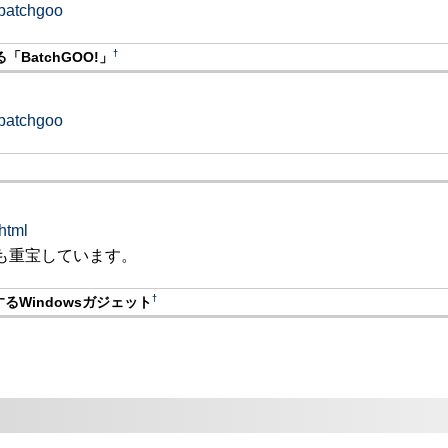
#batchgoo
†
「BatchGOO!」
#batchgoo
html
も重宝しています。
†
携するWindowsガジェット