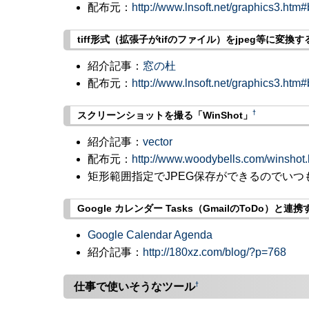
配布元：
http://www.lnsoft.net/graphics3.htm
tiff形式（拡張子がtifのファイル）をjpeg等に変換する
紹介記事：
窓の杜
配布元：
http://www.lnsoft.net/graphics3.htm
†
スクリーンショットを撮る「WinShot」
紹介記事：
vector
配布元：
http://www.woodybells.com/winshot.
矩形範囲指定でJPEG保存ができるのでいつ
Google カレンダー Tasks（GmailのToDo）と連
Google Calendar Agenda
紹介記事：
http://180xz.com/blog/?p=768
†
仕事で使いそうなツール