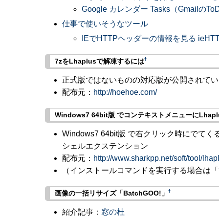
Google カレンダー Tasks（Gmail
仕事で使いそうなツール
IEでHTTPヘッダーの情報を見る ieHTTP
†
7zをLhaplusで解凍するには
正式版ではないものの対応版が公開されてい
配布元：
http://hoehoe.com/
Windows7 64bit版 でコンテキストメニューにLh
Windows7 64bit版 で右クリック時に
シェルエクステンション
配布元：
http://www.sharkpp.net/soft/tool/lha
（インストールコマンドを実行する場合は「
†
画像の一括リサイズ「BatchGOO!」
紹介記事：
窓の杜