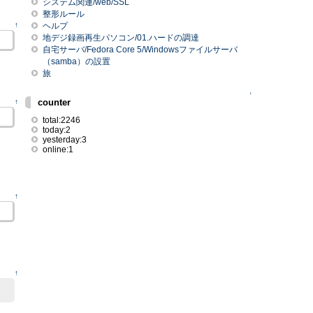
システム関連/web/SSL
整形ルール
↑
ヘルプ
地デジ録画再生パソコン/01.ハードの調達
自宅サーバ/Fedora Core 5/Windowsファイルサーバ
（samba）の設置
旅
↑
counter
↑
total:2246
today:2
yesterday:3
online:1
↑
↑