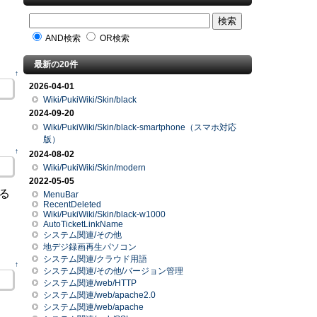
AND検索
OR検索
最新の20件
↑
2026-04-01
Wiki/PukiWiki/Skin/black
2024-09-20
Wiki/PukiWiki/Skin/black-smartphone（スマホ対応
版）
↑
2024-08-02
Wiki/PukiWiki/Skin/modern
2022-05-05
する
MenuBar
RecentDeleted
Wiki/PukiWiki/Skin/black-w1000
AutoTicketLinkName
システム関連/その他
地デジ録画再生パソコン
システム関連/クラウド用語
↑
システム関連/その他/バージョン管理
システム関連/web/HTTP
システム関連/web/apache2.0
システム関連/web/apache