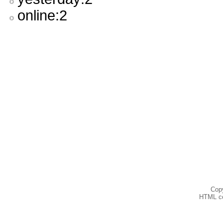
online:2
Copy
HTML co