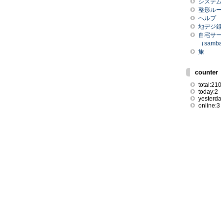
システム関
整形ル
ヘルプ
地デジ録
自宅サーバ
（sam
旅
counter
total:21
today:2
yesterda
online:3