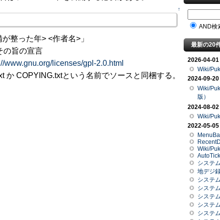
↑
AND検
準備が整った年> <作者名>」
最新の20
らその旨の宣言
2026-04-01
://www.gnu.org/licenses/gpl-2.0.html
Wiki/Puk
t か COPYING.txtという名前でソースと同梱する。
2024-09-20
Wiki/P
版）
2024-08-02
Wiki/Pu
2022-05-05
MenuBa
RecentD
Wiki/Pu
AutoTic
システム
地デジ
システム
システム
システム関
システム関
システム関