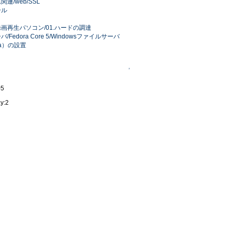
連/web/SSL
ール
画再生パソコン/01.ハードの調達
/Fedora Core 5/Windowsファイルサーバ
ba）の設置
↑
05
y:2