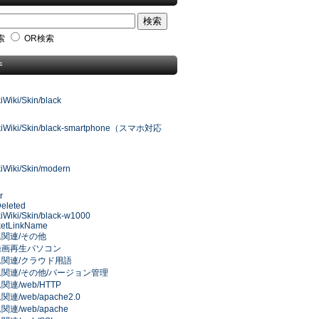
索
OR検索
件
iWiki/Skin/black
ukiWiki/Skin/black-smartphone（スマホ対応
kiWiki/Skin/modern
r
eleted
kiWiki/Skin/black-w1000
ketLinkName
関連/その他
録画再生パソコン
関連/クラウド用語
関連/その他/バージョン管理
連/web/HTTP
連/web/apache2.0
連/web/apache