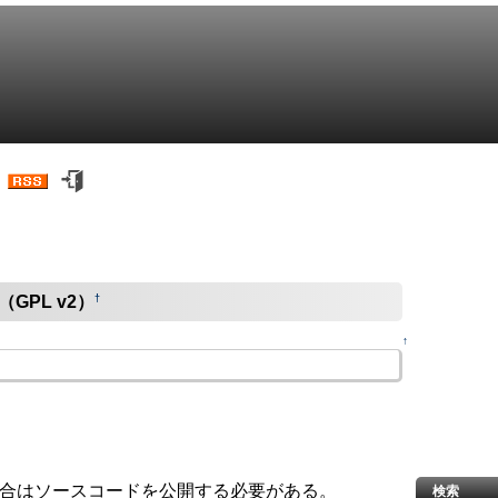
†
 （GPL v2）
↑
合はソースコードを公開する必要がある。
検索