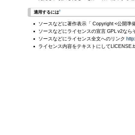
†
適用するには
ソースなどに著作表示「 Copyright <公開
ソースなどにライセンスの宣言 GPL v2な
ソースなどにライセンス全文へのリンク
http
ライセンス内容をテキストにしてLICENSE.tx